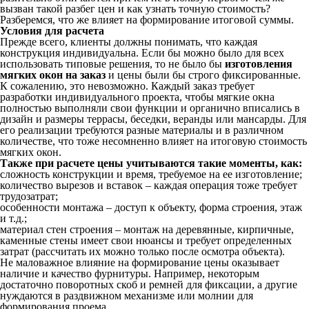
вызван такой разбег цен и как узнать точную стоимость?
Разберемся, что же влияет на формирование итоговой суммы.
Условия для расчета
Прежде всего, клиенты должны понимать, что каждая
конструкция индивидуальна. Если бы можно было для всех
использовать типовые решения, то не было бы
изготовления
мягких окон на заказ
и цены были бы строго фиксированные.
К сожалению, это невозможно. Каждый заказ требует
разработки индивидуального проекта, чтобы мягкие окна
полностью выполняли свои функции и органично вписались в
дизайн и размеры террасы, беседки, веранды или мансарды. Для
его реализации требуются разные материалы и в различном
количестве, что тоже несомненно влияет на итоговую стоимость
мягких окон.
Также при расчете цены учитываются такие моменты, как:
cложность конструкции и время, требуемое на ее изготовление;
количество вырезов и вставок – каждая операция тоже требует
трудозатрат;
особенности монтажа – доступ к объекту, форма строения, этаж
и т.д.;
материал стен строения – монтаж на деревянные, кирпичные,
каменные стены имеет свои нюансы и требует определенных
затрат (рассчитать их можно только после осмотра объекта).
Не маловажное влияние на формирование цены оказывает
наличие и качество фурнитуры. Например, некоторым
достаточно поворотных скоб и ремней для фиксации, а другие
нуждаются в раздвижном механизме или молнии для
формирования проема.